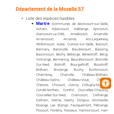
Département de la Moselle 57
Liste des espèces nuisibles
Martre
(communes de Aboncourt-sur-Seille,
Achain, Adaincourt, Adelange, Ajoncourt,
Alaincourt-La-Côté, Amelécourt, Ancerville,
Arraincourt, Arriance, Ars-Laquenexy,
Attilloncourt, Aube, Oulnois-sur-Seille, Bacourt,
Bannary, Baronville, Baudrecourt, Bassing,
Bazoncourt, Béchy, Bellange, Bénestroff, Bérig-
Vintrange, Bermering, Beux,Bioncourt, Bionville-
Sur-Nied, Bistroff, Bourgaltroff, Boustroff,
Bréhain, Brulange, Buchy, Burlioncourt,
Chambrey, Chanville, Château-Bréhain,
Château-Salins, Château-Voue, Chesny,
Chenois, Chicourt, Coincy, Collugny-Maizery,
Condé-Northen, Conthil, Courcelles-Chaussy,
Courcelles-Sur-Nied, Craincourt, Créhange,
Dalhain, Delme, Destry, Donjeux, Eincheville,
Elvange, Les Etangs, Faulquemont, Flétrange,
Flocourt, Fonteny, Fossieux, Hannoncourt, Han-