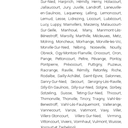
Sur-Nied, Harprich, Hémilly, Herny, Holacourt,
Jallaucourt, Jury, Juville, Landroff, Laneuville-
en-Saulnois, Laquenexy, Lelling, Lemoncourt,
Lemud, Lesse, Lidrezing, Liocourt, Lubécourt,
Lucy, Luppy, Mainvillers, Maizeroy, Malaucourt-
Sur-Seille, Manhoué, Many, Marimont-Lès-
Bénestroff, Marsilly, Marthille, Mécleuves, Metz,
Molring, Moncheux, Morhange, Morville-les-Vic,
Morville-Sur-Nied, Nébing, Noiseville, Nouilly,
Obreck, Ogy-Montois-Flanville, Oriocourt, Oron,
Pange, Pettoncourt, Peltre, Pévange, Pontoy,
Pontpierre, Prévocourt, Puttigny, Puzieux,
Racrange, Raville, Rémilly, Retonfey, Riche,
Rodalbe, Sailly-Achâtel, Saint-Epvre, Salonnes,
Sanry-Sur-Nied, Secourt, Servigny-Lès-Raville,
Silly-En-Saulnois, Silly-sur-Nied, Solgne, Sorbey,
Sotzeling, Suisse, Teting-Sur-Nied, Thicourt,
Thimonville, Thonville, Tincry, Tragny, Vahl-lès-
Benestroff, Vahl-Lès-Faulquemont, Vallerange,
Vannecourt, Varize, Vatimont, Vaxy, Viller,
Villers-Stoncourt, Villers-Sur-Nied, Virming,
Vittoncourt, Viviers, Voimhaut, Vulmont, Wuisse,
Xocourt et Zarbeling)