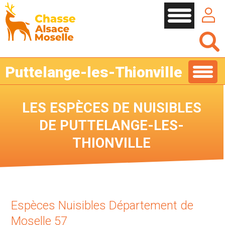
Cookies management panel
Puttelange-les-Thionville
LES ESPÈCES DE NUISIBLES
DE PUTTELANGE-LES-
THIONVILLE
Espèces Nuisibles Département de
Moselle 57