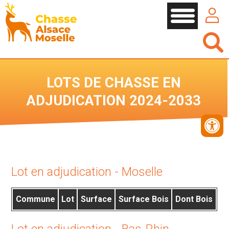
Cookies management panel
LOTS DE CHASSE EN
ADJUDICATION 2024-2033
Lot en adjudication - Moselle
Commune
Lot
Surface
Surface Bois
Dont Bois
Lot en adjudication - Bas-Rhin