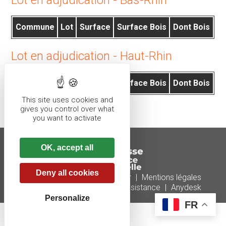
Commune
Lot
Surface
Surface Bois
Dont Bois
Lot en adjudication - Haut-Rhin
Commune
Lot
Surface
Surface Bois
Dont Bois
This site uses cookies and
gives you control over what
you want to activate
OK, accept all
Deny all cookies
Plan du site
|
Nous contacter
|
Mentions légales
Réalisé par illicoweb
|
Téléassistance
|
Anydesk
Personalize
FR