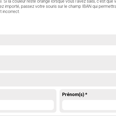
i. Si la couleur reste orange lorsque vous l'avez saisi, c'est que
vez importé, passez votre souris sur le champ IBAN qui permettra d
t incorrect.
Prénom(s) *