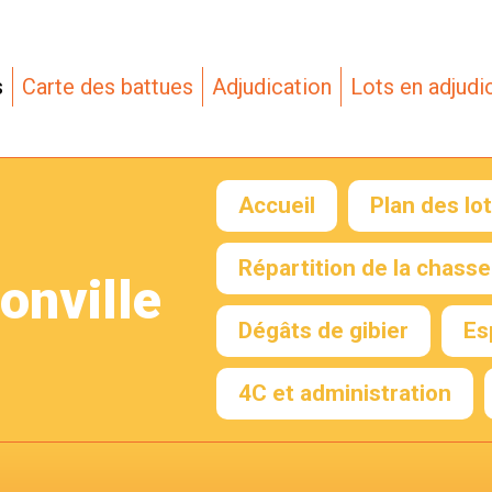
s
Carte des battues
Adjudication
Lots en adjudi
Accueil
Plan des lo
Répartition de la chasse
onville
Envoyer mon RIB
Dégâts de gibier
Es
4C et administration