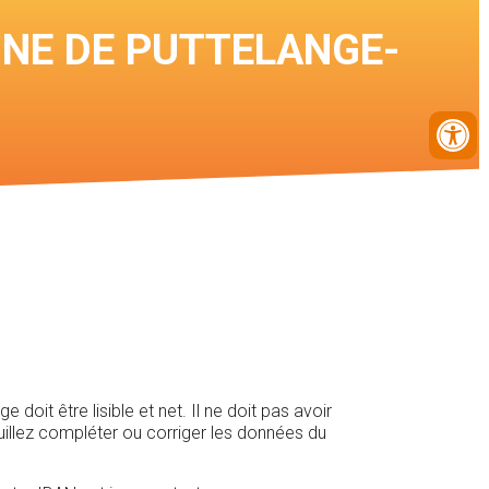
Connexion
UNE DE PUTTELANGE-
chasseur
Voir les cartes des
chasses
it être lisible et net. Il ne doit pas avoir
uillez compléter ou corriger les données du