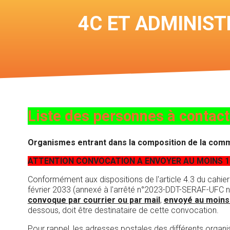
4C ET ADMINIST
Liste des personnes à contact
Organismes entrant dans la composition de la com
ATTENTION CONVOCATION A ENVOYER AU MOINS 15
Conformément aux dispositions de l'article 4.3 du cahi
février 2033 (annexé à l'arrêté n°2023-DDT-SERAF-UFC n°9 
convoque par courrier ou par mail
,
envoyé au moins 
dessous, doit être destinataire de cette convocation.
Pour rappel, les adresses postales des différents organi