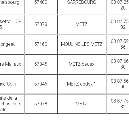
halsbourg
57400
SARREBOURG
03 87 25
20
ssotte – CP
03 87 75
57078
METZ
5
82
03 87 52
Longeau
57160
MOULINS LES METZ
56
03 87 66
ré Malraux
57045
METZ cedex
30
03 87 56
ne Collin
57046
METZ cedex 1
00
site de la
03 87 75
 chasseurs
57078
METZ
82
elle