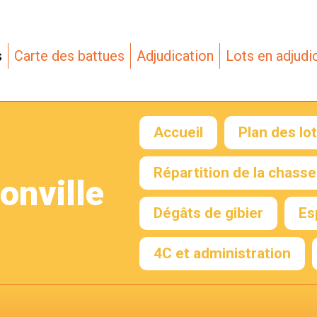
s
Carte des battues
Adjudication
Lots en adjudi
Accueil
Plan des lo
Répartition de la chasse
onville
Envoyer mon RIB
Dégâts de gibier
Es
4C et administration