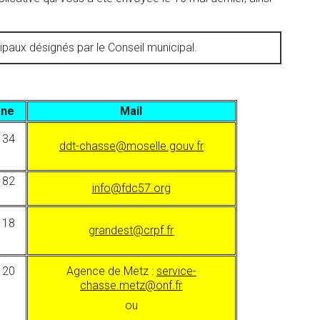
ux désignés par le Conseil municipal.
one
Mail
 34
ddt-chasse@moselle.gouv.fr
 82
info@fdc57.org
 18
grandest@crpf.fr
 20
Agence de Metz :
service-
chasse.metz@onf.fr
ou