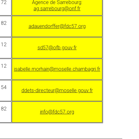
 72
Agence de Sarrebourg:
ag.sarrebourg@onf.fr
 82
adauendorffer@fdc57.org
 12
sd57@ofb.gouv.fr
 12
isabelle.morhain@moselle.chambagri.fr
 54
ddets-directeur@moselle.gouv.fr
 82
info@fdc57.org