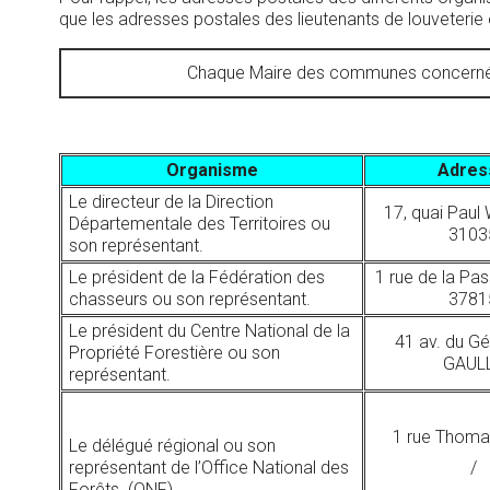
que les adresses postales des lieutenants de louveteri
Chaque Maire des communes concernées 
Organisme
Adres
Le directeur de la Direction
17, quai Paul 
Départementale des Territoires ou
3103
son représentant.
Le président de la Fédération des
1 rue de la Pa
chasseurs ou son représentant.
3781
Le président du Centre National de la
41 av. du Gé
Propriété Forestière ou son
GAUL
représentant.
1 rue Thoma
Le délégué régional ou son
représentant de l’Office National des
/
Forêts. (ONF)