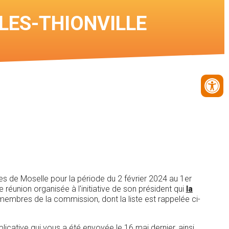
Connexion
LES-THIONVILLE
chasseur
Voir les cartes des
chasses
 de Moselle pour la période du 2 février 2024 au 1er
 réunion organisée à l'initiative de son président qui
la
membres de la commission, dont la liste est rappelée ci-
icative qui vous a été envoyée le 16 mai dernier, ainsi