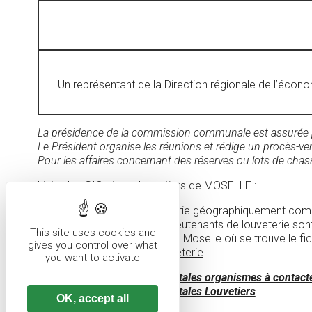
Un représentant de la Direction régionale de l’économ
La présidence de la commission communale est assurée p
Le Président organise les réunions et rédige un procès-ve
Pour les affaires concernant des réserves ou lots de cha
Liste des GIC et des louvetiers de MOSELLE :
Le(s) lieutenant(s) de louveterie géographiquement compé
. Les adresses courriel des lieutenants de louveterie sont
This site uses cookies and
internet de la préfecture de la Moselle où se trouve le 
gives you control over what
Moselle/Lieutenants-de-louveterie
.
you want to activate
Annexe 14 adresse postales organismes à contacte
Annexe 15 adresse postales Louvetiers
OK, accept all