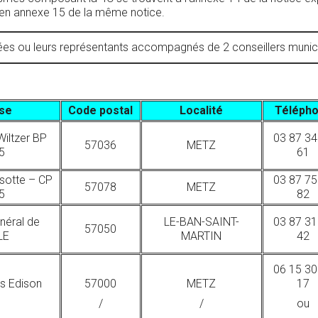
e en annexe 15 de la même notice.
ou leurs représentants accompagnés de 2 conseillers municipa
se
Code postal
Localité
Téléph
Wiltzer BP
03 87 34
57036
METZ
5
61
ssotte – CP
03 87 75
57078
METZ
5
82
néral de
LE-BAN-SAINT-
03 87 31
57050
LE
MARTIN
42
06 15 30
s Edison
57000
METZ
17
/
/
ou