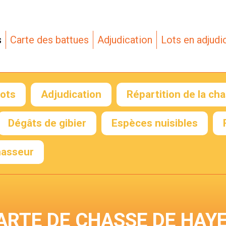
s
Carte des battues
Adjudication
Lots en adjudi
lots
Adjudication
Répartition de la ch
Envoyer mon RIB
Dégâts de gibier
Espèces nuisibles
hasseur
 de
 de
ARTE DE CHASSE DE HAY