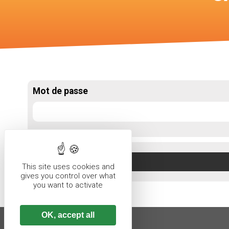
Voir les ca
chasses
Mot de passe
This site uses cookies and
gives you control over what
you want to activate
OK, accept all