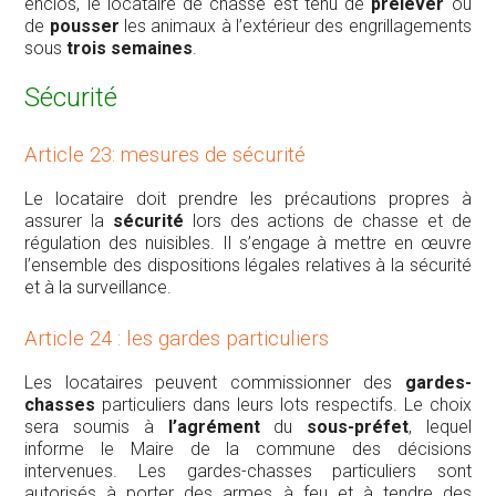
enclos, le locataire de chasse est tenu de
prélever
ou
de
pousser
les animaux à l’extérieur des engrillagements
sous
trois semaines
.
Sécurité
Article 23: mesures de sécurité
Le locataire doit prendre les précautions propres à
assurer la
sécurité
lors des actions de chasse et de
régulation des nuisibles. Il s’engage à mettre en œuvre
l’ensemble des dispositions légales relatives à la sécurité
et à la surveillance.
Article 24 : les gardes particuliers
Les locataires peuvent commissionner des
gardes-
chasses
particuliers dans leurs lots respectifs. Le choix
sera soumis à
l’agrément
du
sous-préfet
, lequel
informe le Maire de la commune des décisions
intervenues. Les gardes-chasses particuliers sont
autorisés à porter des armes à feu et à tendre des