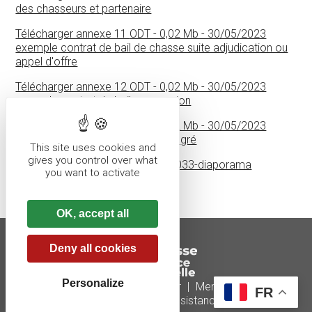
des chasseurs et partenaire
Télécharger annexe 11
ODT - 0,02 Mb - 30/05/2023
exemple contrat de bail de chasse suite adjudication ou
appel d'offre
Télécharger annexe 12
ODT - 0,02 Mb - 30/05/2023
exemple contrat de bail par cession
Télécharger annexe 13
ODT - 0,02 Mb - 30/05/2023
exemple contrat de bail par gré à gré
This site uses cookies and
gives you control over what
Télécharger baux chasse 2024-2033-diaporama
you want to activate
RESERVES et ENCLAVES
OK, accept all
Deny all cookies
Personalize
Plan du site
|
Nous contacter
|
Mentions légales
FR
Réalisé par illicoweb
|
Téléassistance
|
Anydesk