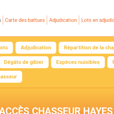
s
Carte des battues
Adjudication
Lots en adjudi
lots
Adjudication
Répartition de la ch
Envoyer mon RIB
Dégâts de gibier
Espèces nuisibles
hasseur
 de
 de
ACCÈS CHASSEUR HAYES