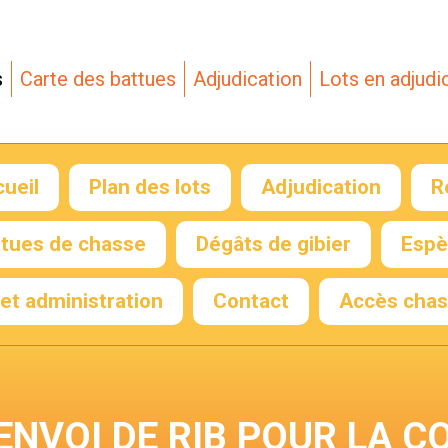
s
Carte des battues
Adjudication
Lots en adjudi
ueil
Plan des lots
Adjudication
R
E
ttues de chasse
Dégâts de gibier
Espè
et administration
Contact
Accès chas
Formulaire de
déclaration de
battue
Connexion
ENVOI DE RIB POUR LA C
chasseur