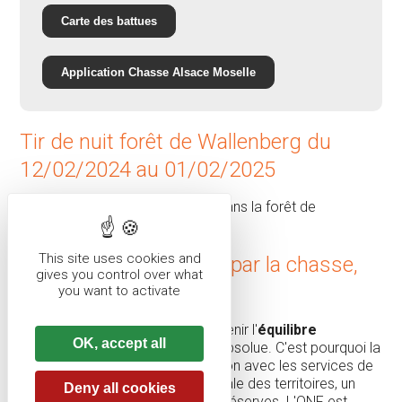
Carte des battues
Application Chasse Alsace Moselle
Tir de nuit forêt de Wallenberg du
12/02/2024 au 01/02/2025
Voir la déclaration de tir de nuit dans la forêt de
Wallenberg (
format PDF
)
This site uses cookies and
La régulation du gibier par la chasse,
gives you control over what
une nécessité
you want to activate
Préserver la biodiversité et maintenir l'
équilibre
OK, accept all
forêt/gibier
est une nécessité absolue. C'est pourquoi la
Ville établit, en étroite collaboration avec les services de
l'Etat et la Direction départementale des territoires, un
Deny all cookies
plan de chasse réparti en lots et réserves. L'ONF est