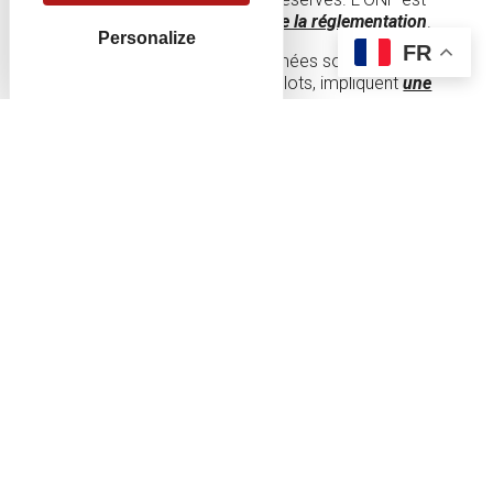
chargée de
contrôler le respect de la réglementation
.
Personalize
FR
Les battues de chasse, programmées sous la
responsabilité des locataires des lots, impliquent
une
organisation stricte
.
Si les chasseurs sont soumis à l'obligation de mettre en
place une signalisation spécifique, les usagers de la forêt
sont incités, eux, à la respecter afin d'éviter les accidents.
Nos conseils :
Avant votre sortie
en forêt, vérifiez
qu'aucune battue
n'est programmée
sur le lieu de votre
sortie et à proximité.
Respectez la
signalisation
spécifique mise en