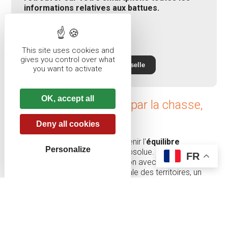
informations relatives aux battues.
Carte des battues
This site uses cookies and
gives you control over what
Application Chasse Alsace Moselle
you want to activate
OK, accept all
La régulation du gibier par la chasse,
une nécessité
Deny all cookies
Préserver la biodiversité et maintenir l'
équilibre
Personalize
forêt/gibier
est une nécessité absolue. C'est pourquoi la
FR
Ville établit, en étroite collaboration avec les services de
l'Etat et la Direction départementale des territoires, un
plan de chasse réparti en lots et réserves. L'ONF est
chargée de
contrôler le respect de la réglementation
.
Les battues de chasse, programmées sous la
responsabilité des locataires des lots, impliquent
une