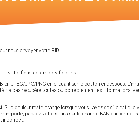
Voir les cartes des
chasses
pour nous envoyer votre RIB.
sur votre fiche des impôts fonciers.
n JPEG/JPG/PNG en cliquant sur le bouton ci-dessous. L'image do
rté n'a pas récupéré toutes ou correctement les informations, ve
i. Si la couleur reste orange lorsque vous l'avez saisi, c'est que
vez importé, passez votre souris sur le champ IBAN qui permettra d
t incorrect.