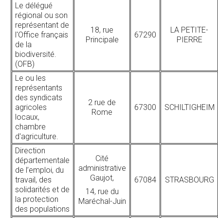
Le délégué
régional ou son
représentant de
18, rue
LA PETITE-
l'Office français
67290
Principale
PIERRE
de la
biodiversité.
(OFB)
Le ou les
représentants
des syndicats
2 rue de
agricoles
67300
SCHILTIGHEIM
Rome
locaux,
chambre
d'agriculture.
Direction
Cité
départementale
administrative
de l’emploi, du
Gaujot,
travail, des
67084
STRASBOURG
solidarités et de
14, rue du
la protection
Maréchal-Juin
des populations