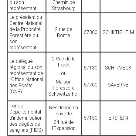
ou son
Chemin de
représentant.
Strasbourg
Le président du
Centre National
de la Propriété
2 rue de
67300
SCHILTIGHEIM
Forestière ou
Rome
son
représentant.
2 Rue de la
Le délégué
Forêt
régional ou son
67130
SCHIRMECK
représentant de
ou
l’Office National
Maison
67700
SAVERNE
des Forêts.
Forestière
(ONF)
Schweitzerhof
Fonds
Résidence La
Départemental
Fayette
d’indemnisation
67150
ERSTEIN
34 rue de
des dégâts de
l'Expansion
sangliers (FIDS)