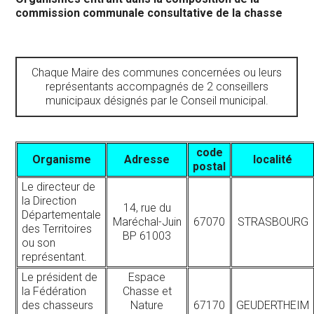
commission communale consultative de la chasse
Chaque Maire des communes concernées ou leurs
représentants accompagnés de 2 conseillers
municipaux désignés par le Conseil municipal.
code
Organisme
Adresse
localité
postal
Le directeur de
la Direction
14, rue du
Départementale
Maréchal-Juin
67070
STRASBOURG
des Territoires
BP 61003
ou son
représentant.
Le président de
Espace
la Fédération
Chasse et
des chasseurs
Nature
67170
GEUDERTHEIM