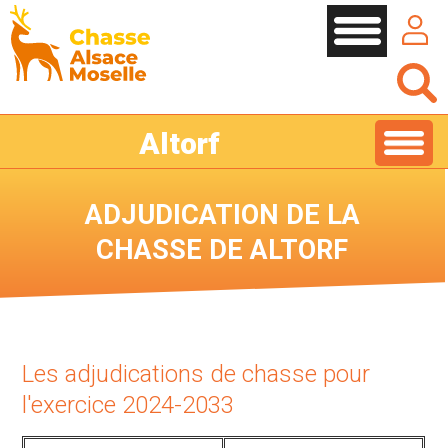
Cookies management panel
Altorf
ADJUDICATION DE LA
CHASSE DE ALTORF
Les adjudications de chasse pour
l'exercice 2024-2033