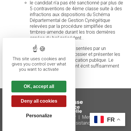
le candidat n'a pas été sanctionné par plus de
5 contraventions de 4ème classe suite à des
infractions aux dispositions du Schéma
Départemental de Gestion Cynégétique
relevées par la procédure simplifiée des
timbres-amende durant les trois dernières
années du bail précédent .
Ces déclarations peuvent être présentées par un
mandataire qui peut remettre le dossier et présenter les
This site uses cookies and
enchères dans le cas d’une adjudication publique. Le
gives you control over what
mandat doit résulter d'un document écrit suffisamment
you want to activate
crédible.
OK, accept all
Deny all cookies
Personalize
Plan du site
|
Nous contacter
|
Mentions légales
FR
Réalisé par illicoweb
|
Téléassistance
|
Anydesk