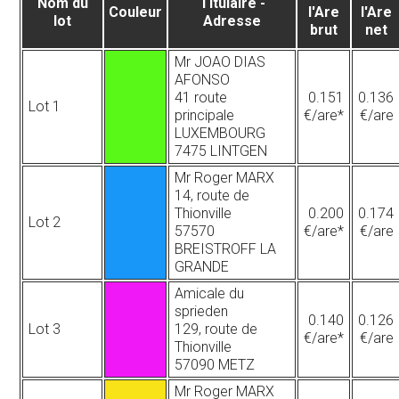
Nom du
Titulaire -
Couleur
l'Are
l'Are
lot
Adresse
brut
net
Mr JOAO DIAS
AFONSO
41 route
0.151
0.136
Lot 1
principale
€/are*
€/are
LUXEMBOURG
7475 LINTGEN
Mr Roger MARX
14, route de
Thionville
0.200
0.174
Lot 2
57570
€/are*
€/are
BREISTROFF LA
GRANDE
Amicale du
sprieden
0.140
0.126
Lot 3
129, route de
€/are*
€/are
Thionville
57090 METZ
Mr Roger MARX