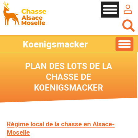
Cookies management panel
Koenigsmacker
PLAN DES LOTS DE LA
CHASSE DE
KOENIGSMACKER
Régime local de la chasse en Alsace-
Moselle