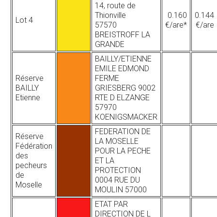
14, route de
Thionville
0.160
0.144
Lot 4
57570
€/are*
€/are
BREISTROFF LA
GRANDE
BAILLY/ETIENNE
EMILE EDMOND
Réserve
FERME
BAILLY
GRIESBERG 9002
Etienne
RTE D ELZANGE
57970
KOENIGSMACKER
FEDERATION DE
Réserve
LA MOSELLE
Fédération
POUR LA PECHE
des
ET LA
pecheurs
PROTECTION
de
0004 RUE DU
Moselle
MOULIN 57000
ETAT PAR
DIRECTION DE L