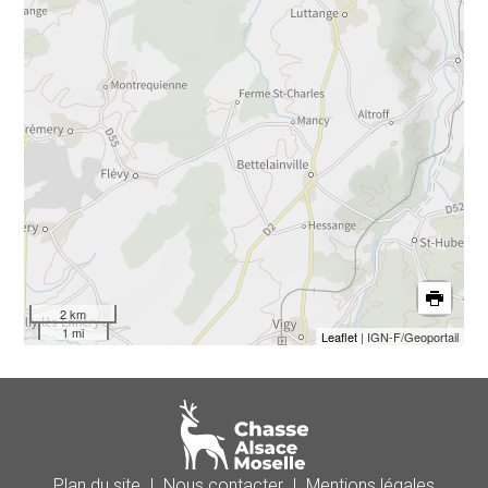
2 km
1 mi
Leaflet
| IGN-F/Geoportail
Plan du site
|
Nous contacter
|
Mentions légales