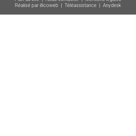
Réalisé par illicoweb
|
Téléassistance
|
Anydesk