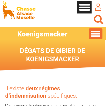
Cookies management panel
Koenigsmacker
DÉGATS DE GIBIER DE
KOENIGSMACKER
Il existe
deux régimes
d’indemnisation
spécifiques.
L’un concerne le gibier noir, le sanglier, et l’autre le gibier