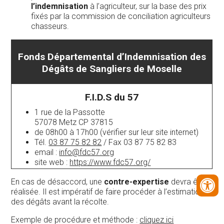
l’indemnisation
à l’agriculteur, sur la base des prix
fixés par la commission de conciliation agriculteurs
chasseurs.
Fonds Départemental d’Indemnisation des
Dégâts de Sangliers de Moselle
F.I.D.S du 57
1 rue de la Passotte
57078 Metz CP 37815
de 08h00 à 17h00 (vérifier sur leur site internet)
Tél.
03 87 75 82 82
/ Fax 03 87 75 82 83
email :
info@fdc57.org
site web :
https://www.fdc57.org/
En cas de désaccord, une
contre-expertise
devra être
réalisée. Il est impératif de faire procéder à l’estimation
des dégâts avant la récolte.
Exemple de procédure et méthode :
cliquez ici