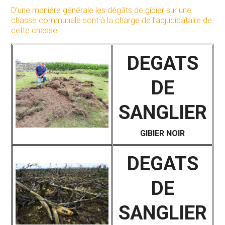
D’une manière générale les dégâts de gibier sur une
chasse communale sont à la charge de l’adjudicataire de
cette chasse.
DEGATS
DE
SANGLIER
GIBIER NOIR
DEGATS
DE
SANGLIER