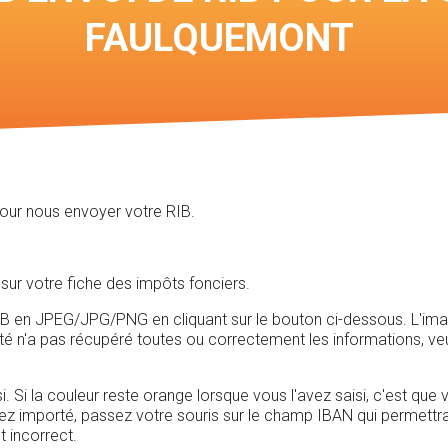
Voir les cartes des
FAULQUEMONT
chasses
pour nous envoyer votre RIB.
sur votre fiche des impôts fonciers.
n JPEG/JPG/PNG en cliquant sur le bouton ci-dessous. L'image do
rté n'a pas récupéré toutes ou correctement les informations, ve
i. Si la couleur reste orange lorsque vous l'avez saisi, c'est que
vez importé, passez votre souris sur le champ IBAN qui permettra d
t incorrect.