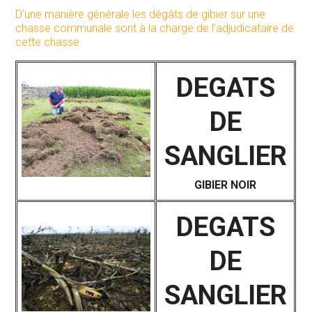
D’une manière générale les dégâts de gibier sur une
chasse communale sont à la charge de l’adjudicataire de
cette chasse.
DEGATS
DE
SANGLIER
GIBIER NOIR
DEGATS
DE
SANGLIER