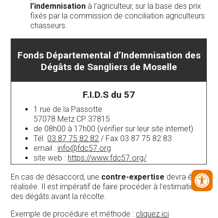
l’indemnisation
à l’agriculteur, sur la base des prix
fixés par la commission de conciliation agriculteurs
chasseurs.
Fonds Départemental d’Indemnisation des
Dégâts de Sangliers de Moselle
F.I.D.S du 57
1 rue de la Passotte
57078 Metz CP 37815
de 08h00 à 17h00 (vérifier sur leur site internet)
Tél.
03 87 75 82 82
/ Fax 03 87 75 82 83
email :
info@fdc57.org
site web :
https://www.fdc57.org/
En cas de désaccord, une
contre-expertise
devra être
réalisée. Il est impératif de faire procéder à l’estimation
des dégâts avant la récolte.
Exemple de procédure et méthode :
cliquez ici