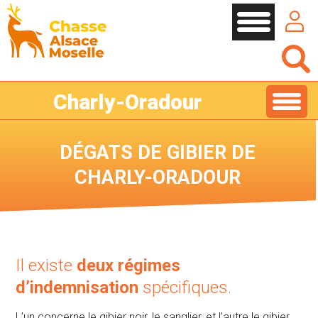
Cookies management panel
Charly-Oradour
DÉGATS DE GIBIER DE
CHARLY-ORADOUR
Il existe
deux régimes
d’indemnisation
spécifiques.
L’un concerne le gibier noir, le sanglier, et l’autre le gibier