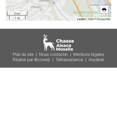
2 km
1 mi
Leaflet
| IGN-F/Geoportail
Plan du site
|
Nous contacter
|
Mentions légales
Réalisé par illicoweb
|
Téléassistance
|
Anydesk