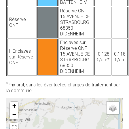
BATTENHEIM
Réserve ONF
15 AVENUE DE
Réserve
STRASBOURG
ONF
68350
DIDENHEIM
Enclaves sur
Réserve ONF
|- Enclaves
15 AVENUE DE
0.128
0.118
sur Réserve
STRASBOURG
€/are*
€/are
ONF
68350
DIDENHEIM
*
Prix brut, sans les éventuelles charges de traitement par
la commune.
+
−