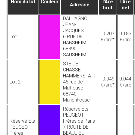
Nom du lot
Couleur
l'Are
l'Are
Adresse
brut
net
DALL'AGNOL
JEAN-
JACQUES
0.207
0.183
Lot 1
6 RUE DE
€/are*
€/are
HABSHEIM
68390
SAUSHEIM
STE DE
CHASSE
HAMMERSTATT
0.049
0.044
Lot 2
45 rue de
€/are*
€/are
Mulhouse
68740
Munchhouse
Réserve Ets
PEUGEOT
Réserve Ets
Frères de Paris
PEUGEOT
7 ROUTE DE
Frères
BEAULIEU