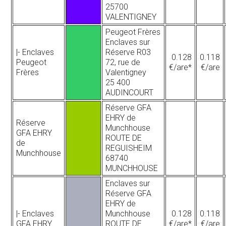
25700
VALENTIGNEY
Peugeot Frères
Enclaves sur
|- Enclaves
Réserve R03
0.128
0.118
Peugeot
72, rue de
€/are*
€/are
Frères
Valentigney
25 400
AUDINCOURT
Réserve GFA
EHRY de
Réserve
Munchhouse
GFA EHRY
ROUTE DE
de
REGUISHEIM
Munchhouse
68740
MUNCHHOUSE
Enclaves sur
Réserve GFA
EHRY de
|- Enclaves
Munchhouse
0.128
0.118
GFA EHRY
ROUTE DE
€/are*
€/are