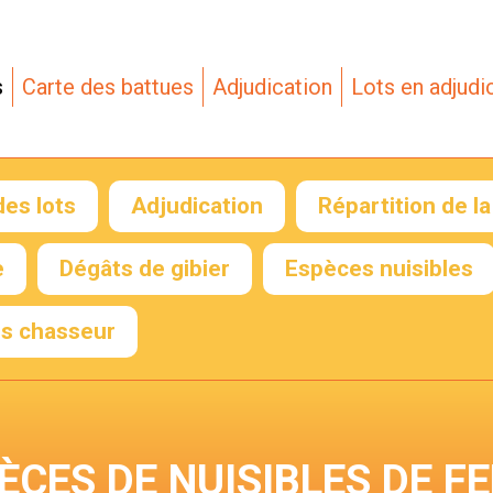
s
Carte des battues
Adjudication
Lots en adjudi
des lots
Adjudication
Répartition de l
e
Dégâts de gibier
Espèces nuisibles
s chasseur
laire de
ation de
xion
ÈCES DE NUISIBLES DE F
eur