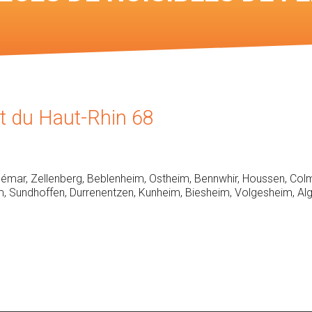
es cartes des
es
t du Haut-Rhin 68
mar, Zellenberg, Beblenheim, Ostheim, Bennwhir, Houssen, Colm
m, Sundhoffen, Durrenentzen, Kunheim, Biesheim, Volgesheim, Al