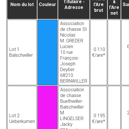
Titulaire -
à
Nom du lot
Couleur
l'Are
Su
Adresse
l'Are
brut
net
Association
de chasse St
Nicolas
M. GREDER
Lucien
Lot 1
0.110
10 rue
Balschwiller
€/are*
François-
Joseph
Deyber
68210
BERNWILLER
Association
de chasse
Buethwiller-
Balschwiller
M.
Lot 2
0.195
LINGELSER
Ueberkumen
€/are*
Jacky