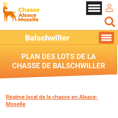
Cookies management panel
Balschwiller
PLAN DES LOTS DE LA
CHASSE DE BALSCHWILLER
Régime local de la chasse en Alsace-
Moselle