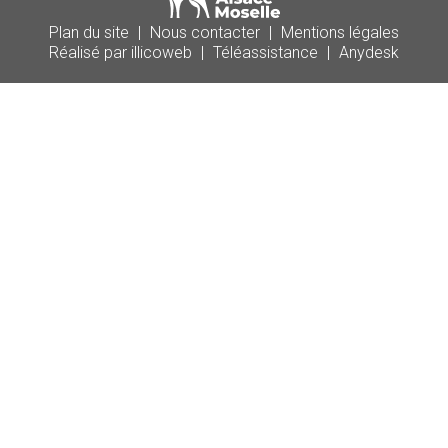
Plan du site
|
Nous contacter
|
Mentions légales
Réalisé par illicoweb
|
Téléassistance
|
Anydesk