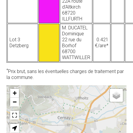
22A route
d’Altkirch
68720
ILLFURTH
M. DUCATEL
Dominique
Lot 3
22 rue du
0.421
Detzberg
Borhof
€/are*
68700
WATTWILLER
*
Prix brut, sans les éventuelles charges de traitement par
la commune.
+
−