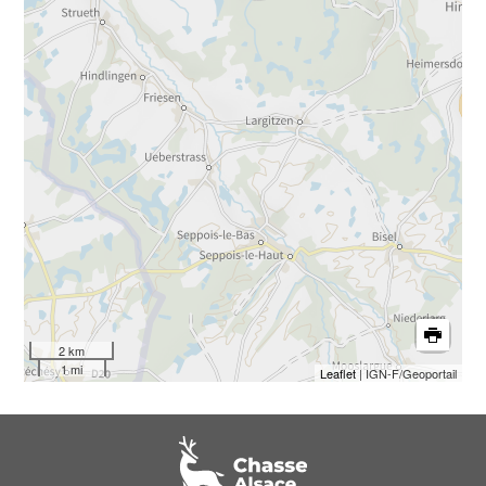
2 km
1 mi
Leaflet
| IGN-F/Geoportail