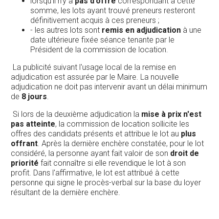
lorsqu'il n'y a
pas d'offre
correspondant à cette
somme, les lots ayant trouvé preneurs resteront
définitivement acquis à ces preneurs ;
- les autres lots sont
remis en adjudication
à une
date ultérieure fixée séance tenante par le
Président de la commission de location.
La publicité suivant l'usage local de la remise en
adjudication est assurée par le Maire. La nouvelle
adjudication ne doit pas intervenir avant un délai minimum
de
8 jours
.
Si lors de la deuxième adjudication la
mise à prix n'est
pas atteinte
, la commission de location sollicite les
offres des candidats présents et attribue le lot au
plus
offrant
. Après la dernière enchère constatée, pour le lot
considéré, la personne ayant fait valoir de son
droit de
priorité
fait connaître si elle revendique le lot à son
profit. Dans l'affirmative, le lot est attribué à cette
personne qui signe le procès-verbal sur la base du loyer
résultant de la dernière enchère.