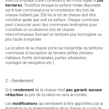
intercommunaux d’une contenance au moins égale à
200
hectares.
Toutefois lorsque la surface totale disponible
sur le ban communal pour la constitution des lots de
chasse n’atteint pas 200 ha, le lot de chasse doit être
constitué quelle que soit sa surface. Chaque commune
peut s'associer avec des communes limitrophes pour
constituer un ou plusieurs lots de chasse
intercommunaux formant un territoire plus homogène ou
plus facile à exploiter.
La location de la chasse porte sur l'ensemble du territoire
communal, à l'exception de terrains définis (terrains
militaires, forêts domaniales, parties urbanisées,
ouvrages de navigation etc.)
2 - Rendement
Si le
rendement
de la chasse n'est
pas garanti
,
aucune
réduction
du prix de location ne sera accordée.
Les
modifications
qui viendraient à être apportées par la
législation ou la réglementation de la chasse au cours du