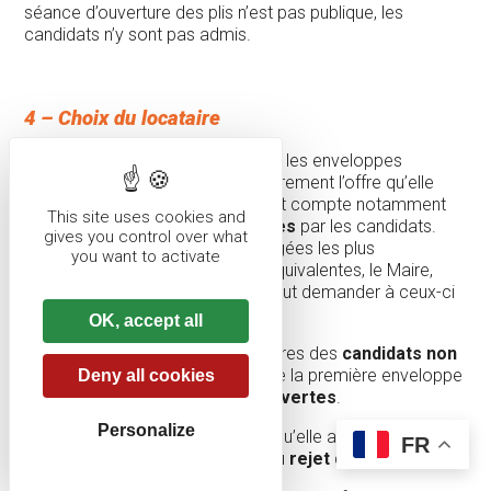
séance d’ouverture des plis n’est pas publique, les
candidats n’y sont pas admis.
4 – Choix du locataire
La commission de location ouvre les enveloppes
contenant les offres et
choisit
librement l’offre qu’elle
juge la plus intéressante, en tenant compte notamment
This site uses cookies and
du
prix et des garanties
offertes
par les candidats.
gives you control over what
Dans le cas où plusieurs offres jugées les plus
you want to activate
intéressantes sont tenues pour équivalentes, le Maire,
pour départager les candidats, peut demander à ceux-ci
de présenter de nouvelles offres.
OK, accept all
Les enveloppes contenant les offres des
candidats non
retenus
à l’issue de l’ouverture de la première enveloppe
Deny all cookies
sont
rendues sans avoir été ouvertes
.
Personalize
La commission de location, dès qu’elle a fait son choix,
FR
avise tous les autres candidats du
rejet
de leur offre.