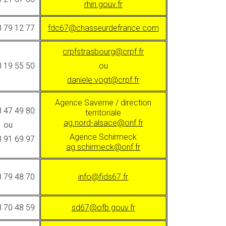
rhin.gouv.fr
8 79 12 77
fdc67@chasseurdefrance.com
crpfstrasbourg@crpf.fr
8 19 55 50
ou
daniele.vogt@crpf.fr
Agence Saverne / direction
8 47 49 80
territoriale
ag.nord-alsace@onf.fr
ou
Agence Schirmeck
8 91 69 97
ag.schirmeck@onf.fr
8 79 48 70
info@fids67.fr
8 70 48 59
sd67@ofb.gouv.fr