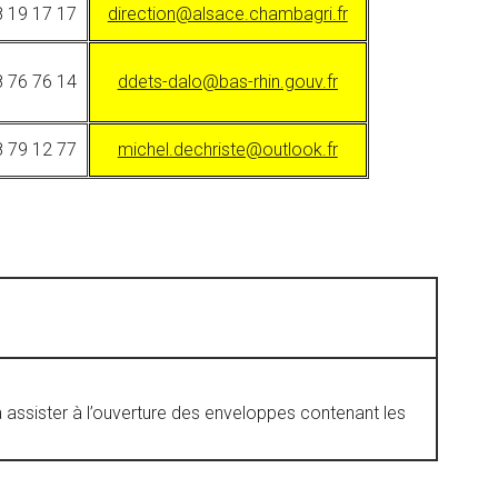
8 19 17 17
direction@alsace.chambagri.fr
8 76 76 14
ddets-dalo@bas-rhin.gouv.fr
8 79 12 77
michel.dechriste@outlook.fr
 à assister à l’ouverture des enveloppes contenant les