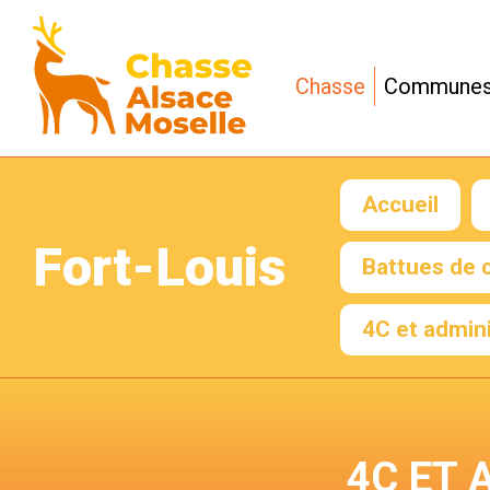
Cookies management panel
Chasse
Commune
Démarches
Services
Accueil
Règlementation
Fort-Louis
Arrêtés
Battues de 
préfectoraux
4C et admini
4C ET 