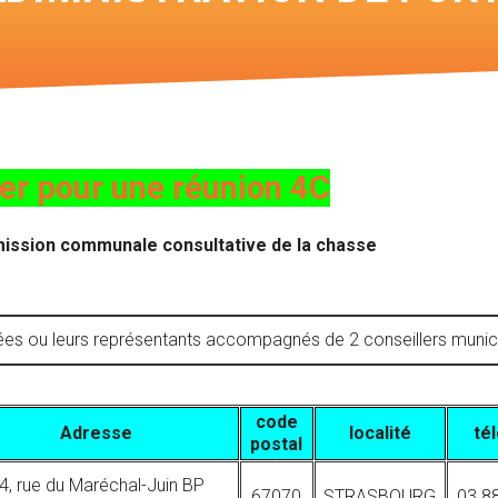
Voir les cartes des
chasses
er pour une réunion 4C
mission communale consultative de la chasse
ou leurs représentants accompagnés de 2 conseillers municipa
code
Adresse
localité
té
postal
4, rue du Maréchal-Juin BP
67070
STRASBOURG
03 8