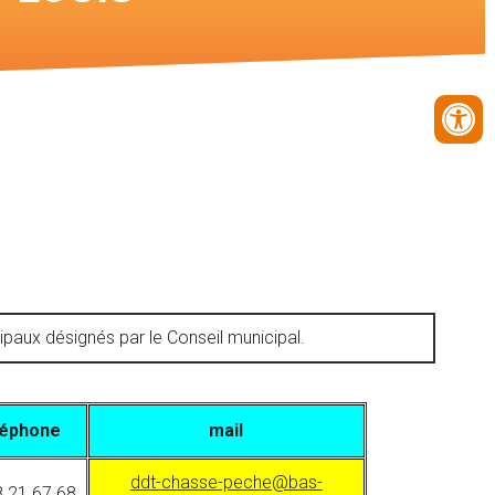
ux désignés par le Conseil municipal.
léphone
mail
ddt-chasse-peche@bas-
8 21 67 68