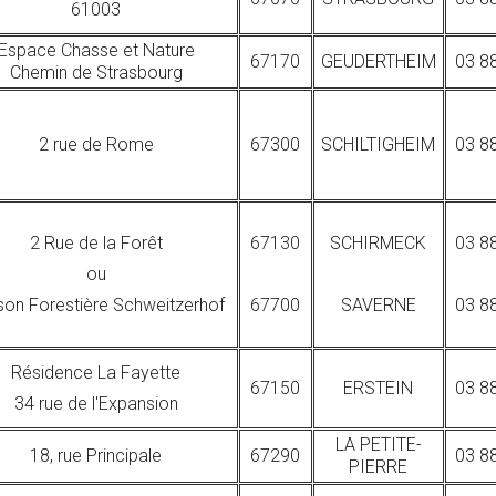
61003
Espace Chasse et Nature
67170
GEUDERTHEIM
03 8
Chemin de Strasbourg
2 rue de Rome
67300
SCHILTIGHEIM
03 8
2 Rue de la Forêt
67130
SCHIRMECK
03 8
ou
son Forestière Schweitzerhof
67700
SAVERNE
03 8
Résidence La Fayette
67150
ERSTEIN
03 8
34 rue de l'Expansion
LA PETITE-
18, rue Principale
67290
03 8
PIERRE