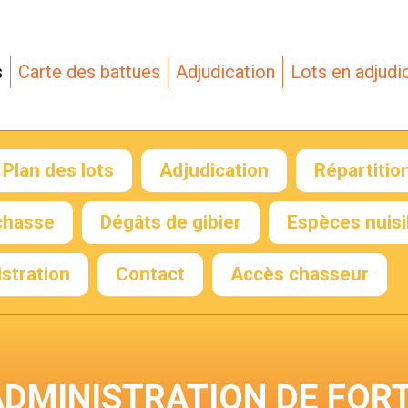
s
Carte des battues
Adjudication
Lots en adjudi
Plan des lots
Adjudication
Répartitio
Envoyer mon 
chasse
Dégâts de gibier
Espèces nuisi
stration
Contact
Accès chasseur
Formulaire de
déclaration de
battue
Connexion
ADMINISTRATION DE FORT
chasseur