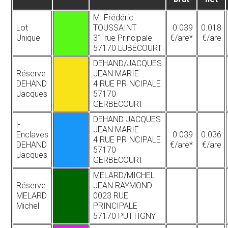
M. Frédéric
Lot
TOUSSAINT
0.039
0.018
Unique
31 rue Principale
€/are*
€/are
57170 LUBÉCOURT
DEHAND/JACQUES
Réserve
JEAN MARIE
DEHAND
4 RUE PRINCIPALE
Jacques
57170
GERBECOURT
DEHAND JACQUES
|-
JEAN MARIE
Enclaves
0.039
0.036
4 RUE PRINCIPALE
DEHAND
€/are*
€/are
57170
Jacques
GERBECOURT
MELARD/MICHEL
Réserve
JEAN RAYMOND
MELARD
0023 RUE
Michel
PRINCIPALE
57170 PUTTIGNY