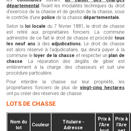
départemental
fixant les modalités techniques du droit
d'exercice de la chasse et de gestion de la chasse, sous
le contrôle d'une
police
de la chasse
départementale.
Selon la
loi locale
du 7 février 1881, le droit de chasse
est retiré aux propriétaires fonciers. La commune
administre de ce fait le droit de chasse et procède
tous
les neuf ans
à des
adjudications.
Le droit de chasse
est alors réservé à l'adjudicataire, qui devra payer à la
commune le
loyer de la chasse
et respecter un
plan de
chasse
. La réparation des dégâts de gibier est
entièrement à la charge des chasseurs et suit une
procédure particulière.
Pour interdire la chasse sur leur propriété, les
propriétaires fonciers de plus de
vingt-cinq hectares
ont pu créer des réserves de chasse.
LOTS DE CHASSE
Prix à
Prix à
Nom du
Titulaire -
Couleur
l'Are
l'Are
lot
Adresse
brut
net