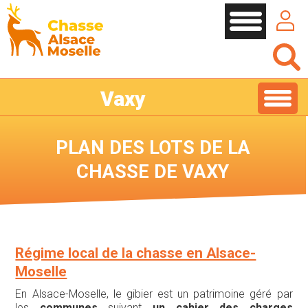
Cookies management panel
Vaxy
PLAN DES LOTS DE LA
CHASSE DE VAXY
Régime local de la chasse en Alsace-
Moselle
En Alsace-Moselle, le gibier est un patrimoine géré par
les
communes
suivant
un cahier des charges