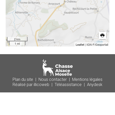
2 km
1 mi
Leaflet
| IGN-F/Geoportail
Plan du site
|
Nous contacter
|
Mentions légales
Réalisé par illicoweb
|
Téléassistance
|
Anydesk