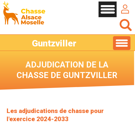
Cookies management panel
Guntzviller
ADJUDICATION DE LA
CHASSE DE GUNTZVILLER
Les adjudications de chasse pour
l'exercice 2024-2033