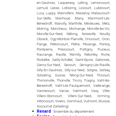
en-Saulnois, Laquenexy, Lelling, Lemoncourt,
Lemud, Lesse, Lidrezing, Liocourt, Lubécourt,
Lucy, Luppy, Mainvillers, Maizeroy, Malaucourt-
Sur-Seille, Manhoué, Many, Marimont-Lès-
Bénestroff, Marsilly, Marthille, Mécleuves, Metz,
Molring, Moncheux, Morhange, Morville-les-Vic,
Morville-Sur-Nied, Nébing, Noiseville, Nouilly,
Obreck, Ogy-Montois-Flanville, Oriocourt, Oron,
Pange, Pettoncourt, Peltre, Pévange, Pontoy,
Pontpierre, Prévocourt, Puttigny, Puzieux,
Racrange, Raville, Rémilly, Retonfey, Riche,
Rodalbe, Sailly-Achâtel, Saint-Epvre, Salonnes,
Sanry-Sur-Nied, Secourt, Servigny-Lès-Raville,
Silly-En-Saulnois, Silly-sur-Nied, Solgne, Sorbey,
Sotzeling, Suisse, Teting-Sur-Nied, Thicourt,
Thimonville, Thonville, Tincry, Tragny, Vahl-lès-
Benestroff, Vahl-Lès-Faulquemont, Vallerange,
Vannecourt, Varize, Vatimont, Vaxy, Viller,
Villers-Stoncourt, Villers-Sur-Nied, Virming,
Vittoncourt, Viviers, Voimhaut, Vulmont, Wuisse,
Xocourt et Zarbeling)
Renard
:
Ensemble du département