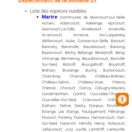
Liste des espèces nuisibles
Martre
(communes de Aboncourt-sur-Seille,
Achain, Adaincourt, Adelange, Ajoncourt,
Alaincourt-La-Côté, Amelécourt, Ancerville,
Arraincourt, Arriance, Ars-Laquenexy,
Attilloncourt, Aube, Oulnois-sur-Seille, Bacourt,
Bannary, Baronville, Baudrecourt, Bassing,
Bazoncourt, Béchy, Bellange, Bénestroff, Bérig-
Vintrange, Bermering, Beux,Bioncourt, Bionville-
Sur-Nied, Bistroff, Bourgaltroff, Boustroff,
Bréhain, Brulange, Buchy, Burlioncourt,
Chambrey, Chanville, Château-Bréhain,
Château-Salins, Château-Voue, Chesny,
Chenois, Chicourt, Coincy, Collugny-Maizery,
Condé-Northen, Conthil, Courcelles-Chaussy,
Courcelles-Sur-Nied, Craincourt, Créhange,
Dalhain, Delme, Destry, Donjeux, Eincheville,
Elvange, Les Etangs, Faulquemont, Flétrange,
Flocourt, Fonteny, Fossieux, Hannoncourt, Han-
Sur-Nied, Harprich, Hémilly, Herny, Holacourt,
Jallaucourt, Jury, Juville, Landroff, Laneuville-