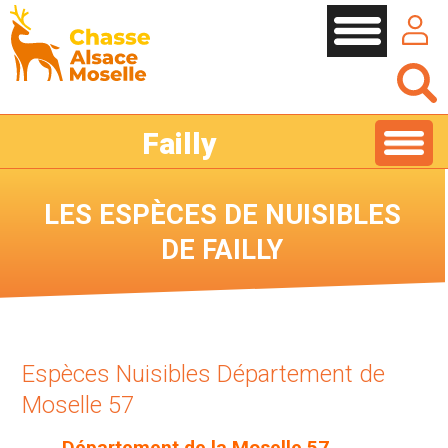
Cookies management panel
Failly
LES ESPÈCES DE NUISIBLES
DE FAILLY
Espèces Nuisibles Département de
Moselle 57
Département de la Moselle 57