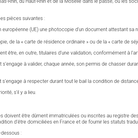
-Rhin, du Haut-Rhin et de la Moselle dans le passé, ou les soci
es pièces suivantes :
n européenne (UE) une photocopie d'un document attestant sa nati
ie, de la « carte de résidence ordinaire » ou de la « carte de sé
nt être, en outre, titulaires d'une validation, conformément à l'
dat s'engage à valider, chaque année, son permis de chasser duran
t s'engage à respecter durant tout le bail la condition de distanc
ité, s'il y a lieu.
es doivent être dûment immatriculées ou inscrites au registre 
dition d'être domiciliées en France et de fournir les statuts tra
-dessous :