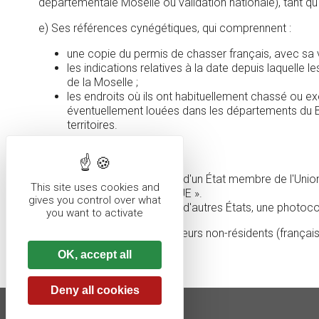
départementale Moselle ou validation nationale), tant qu
e) Ses références cynégétiques, qui comprennent :
une copie du permis de chasser français, avec sa v
les indications relatives à la date depuis laquell
de la Moselle ;
les endroits où ils ont habituellement chassé ou e
éventuellement louées dans les départements du Bas
territoires.
Pour les étrangers :
pour les ressortissants d'un État membre de l'Unio
This site uses cookies and
d'un État membre de l'UE ».
gives you control over what
pour les ressortissants d'autres États, une photocop
you want to activate
Chacun des membres-chasseurs non-résidents (français ou 
l'environnement.
OK, accept all
Deny all cookies