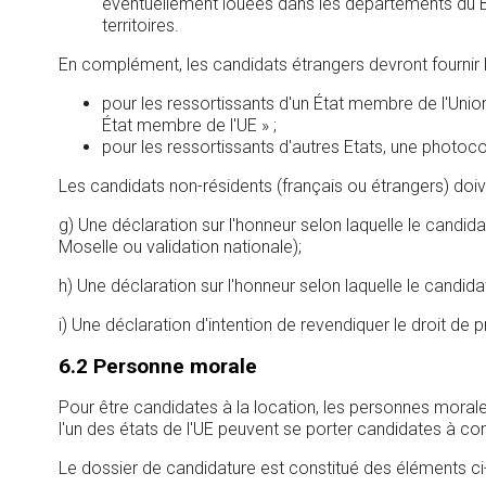
éventuellement louées dans les départements du Bas
territoires.
En complément, les candidats étrangers devront fournir l
pour les ressortissants d'un État membre de l'Unio
État membre de l'UE » ;
pour les ressortissants d'autres Etats, une photocop
Les candidats non-résidents (français ou étrangers) doive
g) Une déclaration sur l'honneur selon laquelle le candi
Moselle ou validation nationale);
h) Une déclaration sur l'honneur selon laquelle le candida
i) Une déclaration d'intention de revendiquer le droit de prior
6.2 Personne morale
Pour être candidates à la location, les personnes moral
l'un des états de l'UE peuvent se porter candidates à con
Le dossier de candidature est constitué des éléments ci