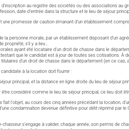
d'inscription au registre des sociétés ou des associations au gref
ofession, date d'entrée dans la structure et le lieu de séjour pri
 une promesse de caution émanant d'un établissement compris da
 la personne morale, par un établissement disposant d'un agrém
propriété, s'il y a lieu ;
les ayant été locataire d'un droit de chasse dans le départeme
estant que le candidat est à jour de toutes ses cotisations. À d
titulaires d'un droit de chasse dans le département (en ce cas,
didate à la location doit fournir :
séjour principal, et la distance en ligne droite du lieu de séjour pr
oir être considéré comme le lieu de séjour principal, ce lieu doit
ais fait l'objet, au cours des cinq années précédant la location, 
'une condamnation devenue définitive pour délit réprimé par le C
e-chasseur s'engage à valider, chaque année, son permis de chass