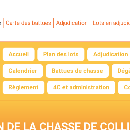
s
Carte des battues
Adjudication
Lots en adjudi
Accueil
Plan des lots
Adjudication
Calendrier
Battues de chasse
Dégâ
Règlement
4C et administration
C
 DE LA CHASSE DE COLL