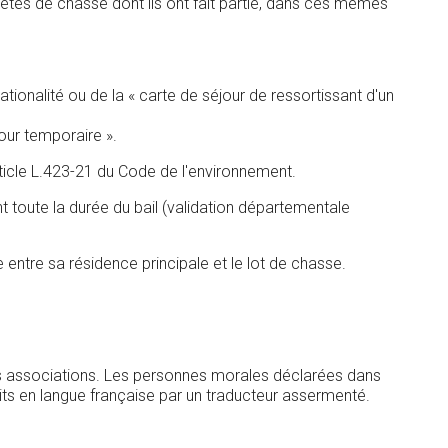
étés de chasse dont ils ont fait partie, dans ces mêmes
onalité ou de la « carte de séjour de ressortissant d'un
jour temporaire ».
article L.423-21 du Code de l'environnement.
t toute la durée du bail (validation départementale
e entre sa résidence principale et le lot de chasse.
des associations. Les personnes morales déclarées dans
duits en langue française par un traducteur assermenté.