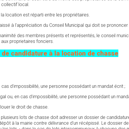
collectif local.
la location est réparti entre les propriétaires.
issé à l'appréciation du Conseil Municipal qui doit se prononcer 
'unanimité des membres présents et représentés, le conseil munic
 aux proprietaires fonciers.
 de candidature à la location de chasse
 cas d'impossibilité, une personne possédant un mandat écrit ;
gal ou, en cas d'impossibilité, une personne possédant un manda
louer le droit de chasse.
lusieurs lots de chasse doit adresser un dossier de candidature d
ôt à la mairie contre délivrance d'un récépissé. Le dossier de 
ou les lots, - dans le cas de lots intercommunaux à chacune des 