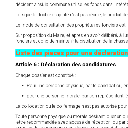
décident ainsi, la commune utilise les fonds dans l'intérêt 
Lorsque la double majorité n’est pas réunie, le produit de 
Le mode de consultation des propriétaires fonciers est la
Sur proposition du Maire, et après en avoir délibéré, à l
fonciers et donc de maintenir la distribution de la chasse
Liste des pieces pour une déclaration
Article 6 : Déclaration des candidatures
Chaque dossier est constitué :
Pour une personne physique, par le candidat ou, en
pour une personne morale, par son représentant lé
La co-location ou le co-fermage n'est pas autorisé pour 
Toute personne physique ou morale désirant louer un ou p
lettre recommandée avec accusé de réception, ou par dép
la mairie de la commune dans laquelle se trouve(nt) le 