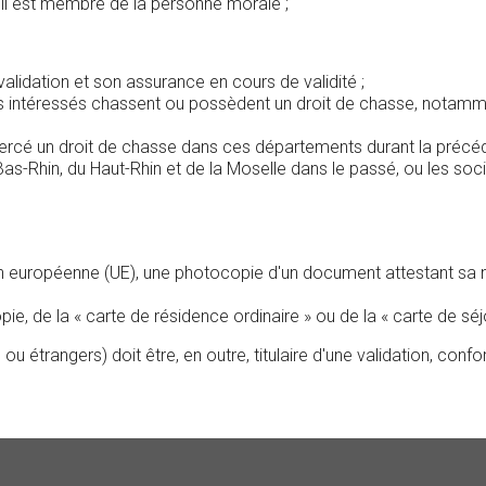
'il est membre de la personne morale ;
alidation et son assurance en cours de validité ;
e les intéressés chassent ou possèdent un droit de chasse, notam
xercé un droit de chasse dans ces départements durant la précéde
-Rhin, du Haut-Rhin et de la Moselle dans le passé, ou les soci
n européenne (UE), une photocopie d'un document attestant sa nat
ie, de la « carte de résidence ordinaire » ou de la « carte de sé
étrangers) doit être, en outre, titulaire d'une validation, conf