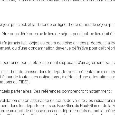
séjour principal, et la distance en ligne droite du lieu de séjour pr
oir être considéré comme le lieu de séjour principal, ce lieu doit
at n'a jamais fait l'objet, au cours des cinq années précédant la 
ment, ou d'une condamnation devenue définitive pour délit répri
 personne par un établissement disposant d'un agrément pour ce
ire d'un droit de chasse dans le département, présentation d'un c
 jour de toutes ses cotisations ; à défaut, d'une attestation sur l
ations du FIDS) ;
ventuels partenaires. Ces références comprendront notamment :
idation et son assurance en cours de validité ; les indications r
ent dans les départements du Bas-Rhin, du Haut-Rhin et de la M
xercé un droit de chasse dans ces départements durant la précéd