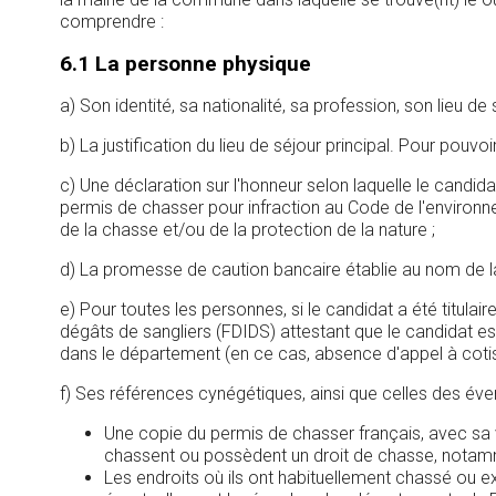
comprendre :
6.1 La personne physique
a) Son identité, sa nationalité, sa profession, son lieu de 
b) La justification du lieu de séjour principal. Pour pouv
c) Une déclaration sur l'honneur selon laquelle le candid
permis de chasser pour infraction au Code de l'environne
de la chasse et/ou de la protection de la nature ;
d) La promesse de caution bancaire établie au nom de la
e) Pour toutes les personnes, si le candidat a été titula
dégâts de sangliers (FDIDS) attestant que le candidat est à
dans le département (en ce cas, absence d'appel à cotis
f) Ses références cynégétiques, ainsi que celles des é
Une copie du permis de chasser français, avec sa val
chassent ou possèdent un droit de chasse, notamm
Les endroits où ils ont habituellement chassé ou e