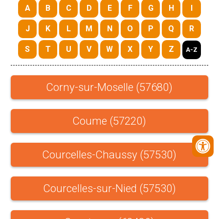
A
B
C
D
E
F
G
H
I
J
K
L
M
N
O
P
Q
R
S
T
U
V
W
X
Y
Z
A-Z
Corny-sur-Moselle (57680)
Coume (57220)
Courcelles-Chaussy (57530)
Courcelles-sur-Nied (57530)