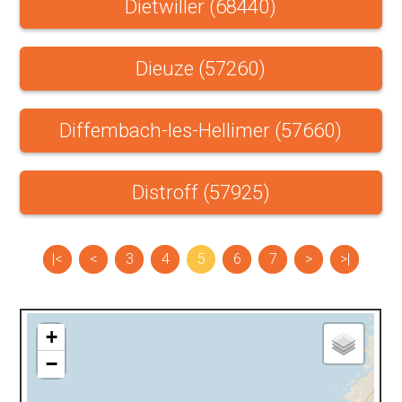
Dietwiller (68440)
Dieuze (57260)
Diffembach-les-Hellimer (57660)
Distroff (57925)
|<
<
3
4
5
6
7
>
>|
+
−