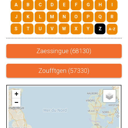
A
B
C
D
E
F
G
H
I
J
K
L
M
N
O
P
Q
R
S
T
U
V
W
X
Y
Z
A-Z
Zaessingue (68130)
Zoufftgen (57330)
+
−