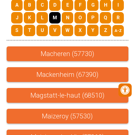
A
B
C
D
E
F
G
H
I
J
K
L
M
N
O
P
Q
R
S
T
U
V
W
X
Y
Z
A-Z
Macheren (57730)
Mackenheim (67390)
Magstatt-le-haut (68510)
Maizeroy (57530)