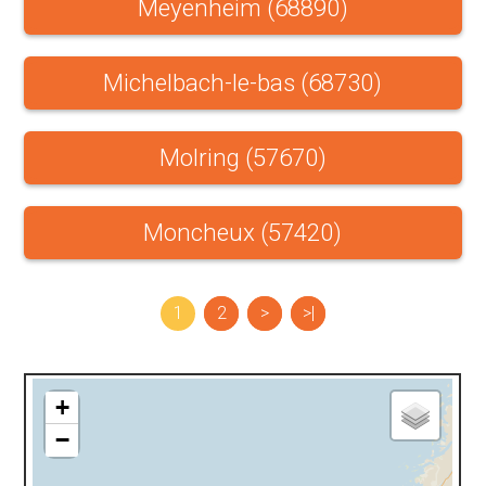
Meyenheim (68890)
Michelbach-le-bas (68730)
Molring (57670)
Moncheux (57420)
1
2
>
>|
+
−