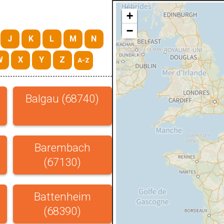
+
−
J
K
L
M
N
W
X
Y
Z
A-Z
Balgau (68740)
Barembach
(67130)
Battenheim
(68390)