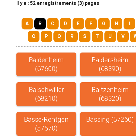
Il y a : 52 enregistrements (3) pages
A
B
C
D
E
F
G
H
I
O
P
Q
R
S
T
U
V
Baldenheim
Baldersheim
(67600)
(68390)
Balschwiller
Baltzenheim
(68210)
(68320)
Basse-Rentgen
Bassing (57260)
(57570)