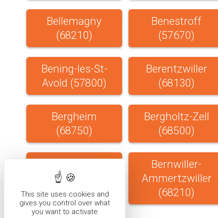
Bellemagny
Benestroff
(68210)
(57670)
Bening-les-St-
Berentzwiller
Avold (57800)
(68130)
Bergheim
Bergholtz-Zell
(68750)
(68500)
Bernardville
Bernwiller-
(67140)
Ammertzwiller
(68210)
This site uses cookies and
gives you control over what
you want to activate