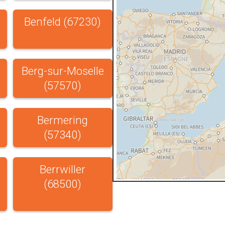
Benfeld (67230)
Berg-sur-Moselle
(57570)
Bermering
(57340)
Berrwiller
(68500)