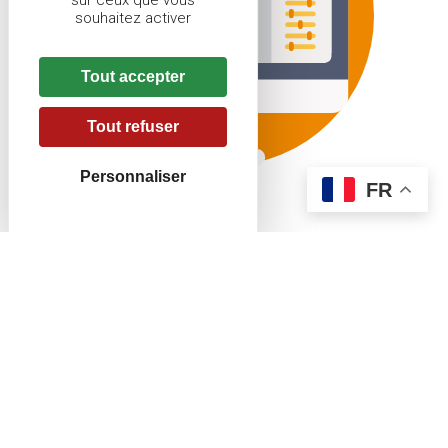
sur ceux que vous
souhaitez activer
Tout accepter
Tout refuser
Personnaliser
FR
Nouveau site
Battues Chasse Alsace Moselle
En complément du
portail Chasse Alsace Moselle
, nous
vous proposons de découvrir le site
Battues Chasse
Alsace - Moselle
.
Vous y trouverez une carte interactive répertoriant toutes
les villes où des battues sont planifiées. L'interface
permet de visualiser facilement les zones de chasse
disponibles, avec des données pertinentes sur chaque lot