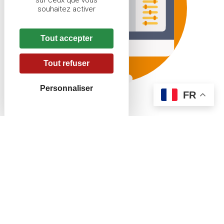
sur ceux que vous
souhaitez activer
Tout accepter
Tout refuser
Personnaliser
FR
Nouveau site
Battues Chasse Alsace Moselle
En complément du
portail Chasse Alsace Moselle
, nous
vous proposons de découvrir le site
Battues Chasse
Alsace - Moselle
.
Vous y trouverez une carte interactive répertoriant toutes
les villes où des battues sont planifiées. L'interface
permet de visualiser facilement les zones de chasse
disponibles, avec des données pertinentes sur chaque lot