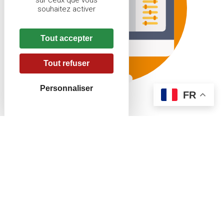
sur ceux que vous
souhaitez activer
Tout accepter
Tout refuser
Personnaliser
FR
Nouveau site
Battues Chasse Alsace Moselle
En complément du
portail Chasse Alsace Moselle
, nous
vous proposons de découvrir le site
Battues Chasse
Alsace - Moselle
.
Vous y trouverez une carte interactive répertoriant toutes
les villes où des battues sont planifiées. L'interface
permet de visualiser facilement les zones de chasse
disponibles, avec des données pertinentes sur chaque lot